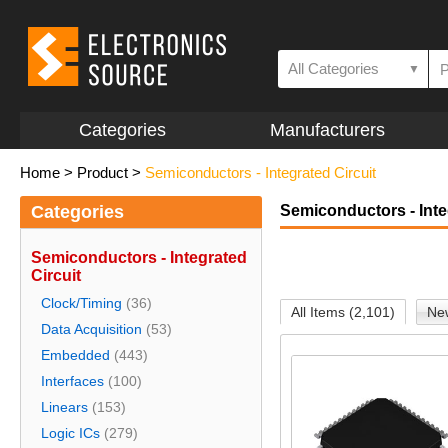
All Categories
▼
Categories
Manufacturers
Home
>
Product
>
Semiconductors - Integrated Circuit
Categories
Semiconductors - Inte
Semiconductors - Integrated
Circuit
Clock/Timing
(36)
All Items (2,101)
New
Data Acquisition
(53)
Embedded
(443)
Interfaces
(100)
Linears
(153)
Logic ICs
(279)