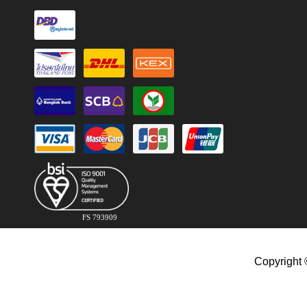
FS 793909
Copyright 