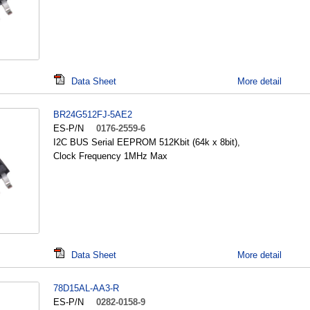
Data Sheet
More detail
BR24G512FJ-5AE2
ES-P/N
0176-2559-6
I2C BUS Serial EEPROM 512Kbit (64k x 8bit),
Clock Frequency 1MHz Max
Data Sheet
More detail
78D15AL-AA3-R
ES-P/N
0282-0158-9