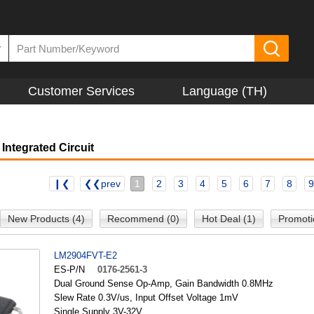
▼
Customer Services
Language (TH)
Integrated Circuit
❙❮
❮❮prev
1
2
3
4
5
6
7
8
9
New Products (4)
Recommend (0)
Hot Deal (1)
Promoti
LM2904FVT-E2
ES-P/N
0176-2561-3
Dual Ground Sense Op-Amp, Gain Bandwidth 0.8MHz
Slew Rate 0.3V/us, Input Offset Voltage 1mV
Single Supply 3V-32V