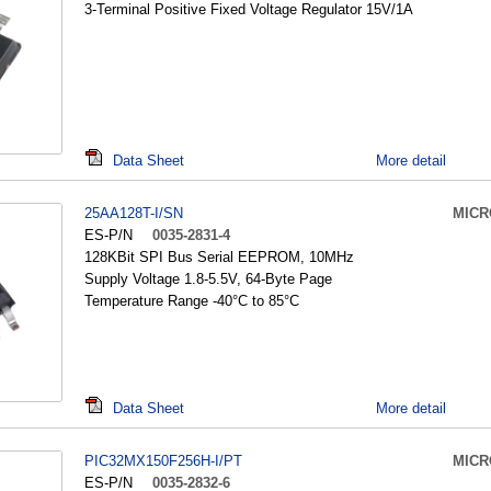
3-Terminal Positive Fixed Voltage Regulator 15V/1A
Data Sheet
More detail
25AA128T-I/SN
MICR
ES-P/N
0035-2831-4
128KBit SPI Bus Serial EEPROM, 10MHz
Supply Voltage 1.8-5.5V, 64-Byte Page
Temperature Range -40°C to 85°C
Data Sheet
More detail
PIC32MX150F256H-I/PT
MICR
ES-P/N
0035-2832-6