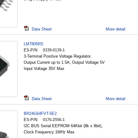
Data Sheet
More detail
LM7805RS
ES-P/N
0339-0139-1
3-Terminal Positive Voltage Regulator,
Output Current up to 1.5A, Output Voltage 5V
Input Voltage 35V Max
Data Sheet
More detail
BR24G64FVT-5E2
ES-P/N
0176-2556-1
I2C BUS Serial EEPROM 64Kbit (8k x 8bit),
Clock Frequency 1MHz Max