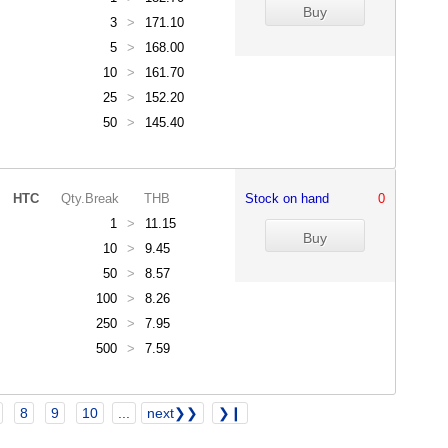
3
>
171.10
5
>
168.00
10
>
161.70
25
>
152.20
50
>
145.40
HTC
Qty.Break
THB
Stock on hand
0
1
>
11.15
10
>
9.45
50
>
8.57
100
>
8.26
250
>
7.95
500
>
7.59
8
9
10
...
next❯❯
❯❙