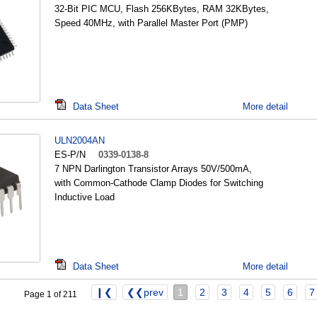
32-Bit PIC MCU, Flash 256KBytes, RAM 32KBytes,
Speed 40MHz, with Parallel Master Port (PMP)
Data Sheet
More detail
ULN2004AN
ES-P/N
0339-0138-8
7 NPN Darlington Transistor Arrays 50V/500mA,
with Common-Cathode Clamp Diodes for Switching
Inductive Load
Data Sheet
More detail
❙❮
❮❮prev
1
2
3
4
5
6
7
Page 1 of 211