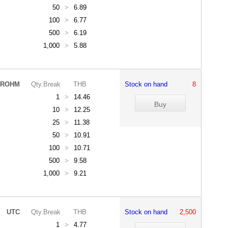
50
>
6.89
100
>
6.77
500
>
6.19
1,000
>
5.88
ROHM
Qty.Break
THB
Stock on hand
8
1
>
14.46
10
>
12.25
25
>
11.38
50
>
10.91
100
>
10.71
500
>
9.58
1,000
>
9.21
UTC
Qty.Break
THB
Stock on hand
2,500
1
>
4.77