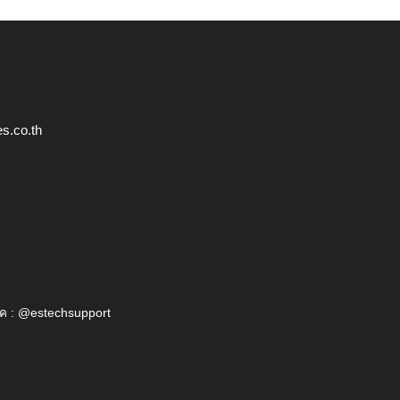
s.co.th
ค : @estechsupport