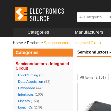
All Categories
Categories
Manufacturers
Home
>
Product
>
Semiconductors - Integrated Circuit
Categories
Semiconductors - 
Semiconductors - Integrated
Circuit
Clock/Timing
(36)
All Items (2,101)
Data Acquisition
(53)
Embedded
(443)
Interfaces
(100)
Linears
(153)
Logic ICs
(279)