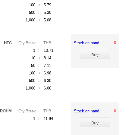
100
>
5.79
500
>
5.30
1,000
>
5.08
HTC
Qty.Break
THB
Stock on hand
0
1
>
10.71
10
>
8.14
50
>
7.11
100
>
6.98
500
>
6.30
1,000
>
6.06
ROHM
Qty.Break
THB
Stock on hand
0
1
>
11.94