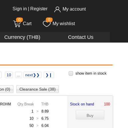
Sign in
|
Register
My account
0
0
Cart
My wishlist
Currency (THB)
Contact Us
show item in stock
10
...
next❯❯
❯❙
on (0)
Clearance Sale (38)
ROHM
Qty.Break
THB
Stock on hand
100
1
>
8.89
10
>
6.75
50
>
6.04