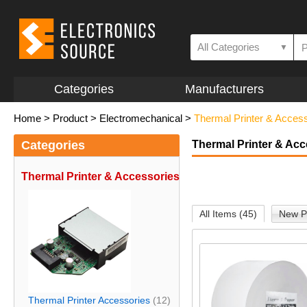
All Categories
▼
Categories
Manufacturers
Home
>
Product
>
Electromechanical
>
Thermal Printer & Acces
Categories
Thermal Printer & Acc
Thermal Printer & Accessories
All Items (45)
New P
Thermal Printer Accessories
(12)