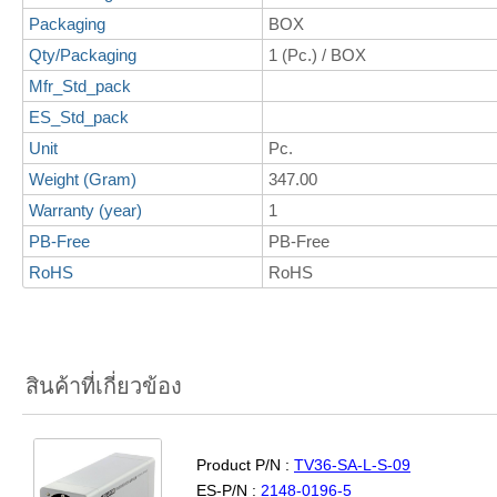
Packaging
BOX
Qty/Packaging
1 (Pc.) / BOX
Mfr_Std_pack
ES_Std_pack
Unit
Pc.
Weight (Gram)
347.00
Warranty (year)
1
PB-Free
PB-Free
RoHS
RoHS
สินค้าที่เกี่ยวข้อง
Product P/N :
TV36-SA-L-S-09
ES-P/N :
2148-0196-5