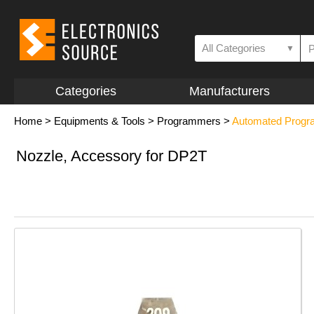
All Categories
▼
Categories
Manufacturers
Home
>
Equipments & Tools
>
Programmers
>
Automated Prog
Nozzle, Accessory for DP2T