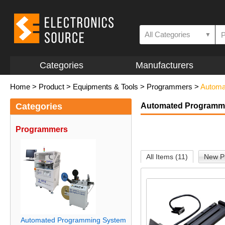
All Categories
▼
Categories
Manufacturers
Home
>
Product
>
Equipments & Tools
>
Programmers
>
Automa
Categories
Automated Programm
Programmers
All Items (11)
New Pr
Automated Programming System