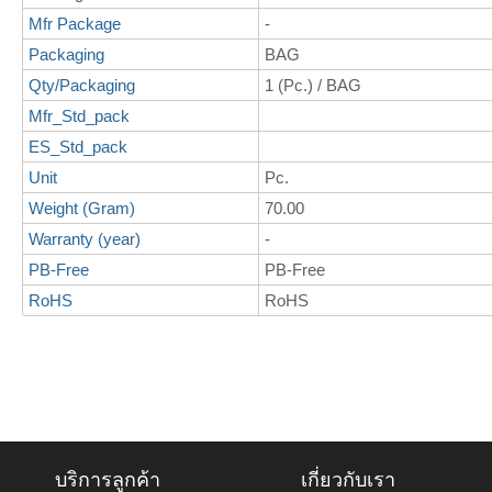
Mfr Package
-
Packaging
BAG
Qty/Packaging
1 (Pc.) / BAG
Mfr_Std_pack
ES_Std_pack
Unit
Pc.
Weight (Gram)
70.00
Warranty (year)
-
PB-Free
PB-Free
RoHS
RoHS
บริการลูกค้า
เกี่ยวกับเรา