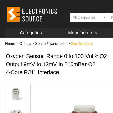
All Categories
▼
Categories
Manufacturers
Home
>
Others
>
Sensor/Transducer
>
Gas Sensors
Oxygen Sensor, Range 0 to 100 Vol.%O2
Output 9mV to 13mV in 210mBar O2
4-Core RJ11 Interface