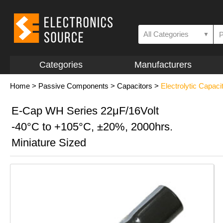
All Categories
▼
Categories
Manufacturers
Home
>
Passive Components
>
Capacitors
>
Electrolytic Capaci
E-Cap WH Series 22μF/16Volt
-40°C to +105°C, ±20%, 2000hrs.
Miniature Sized