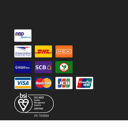
FS 793909