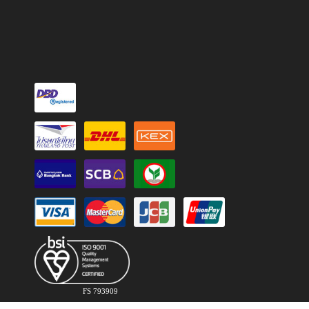
FS 793909