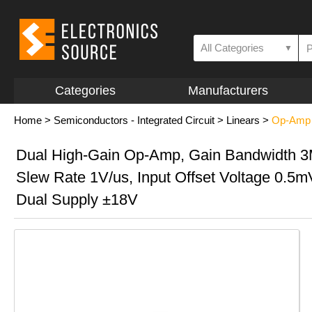
All Categories
▼
Categories
Manufacturers
Home
>
Semiconductors - Integrated Circuit
>
Linears
>
Op-Amp a
Dual High-Gain Op-Amp, Gain Bandwidth 
Slew Rate 1V/us, Input Offset Voltage 0.5m
Dual Supply ±18V