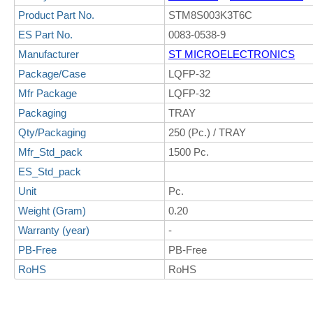
Product Part No.
STM8S003K3T6C
ES Part No.
0083-0538-9
Manufacturer
ST MICROELECTRONICS
Package/Case
LQFP-32
Mfr Package
LQFP-32
Packaging
TRAY
Qty/Packaging
250 (Pc.) / TRAY
Mfr_Std_pack
1500 Pc.
ES_Std_pack
Unit
Pc.
Weight (Gram)
0.20
Warranty (year)
-
PB-Free
PB-Free
RoHS
RoHS