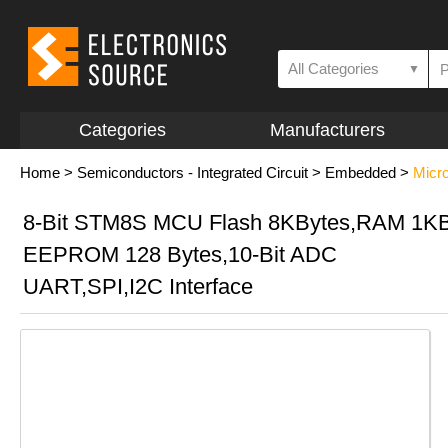
All Categories
▼
Categories
Manufacturers
Home
>
Semiconductors - Integrated Circuit
>
Embedded
>
Micro
8-Bit STM8S MCU Flash 8KBytes,RAM 1K
EEPROM 128 Bytes,10-Bit ADC
UART,SPI,I2C Interface