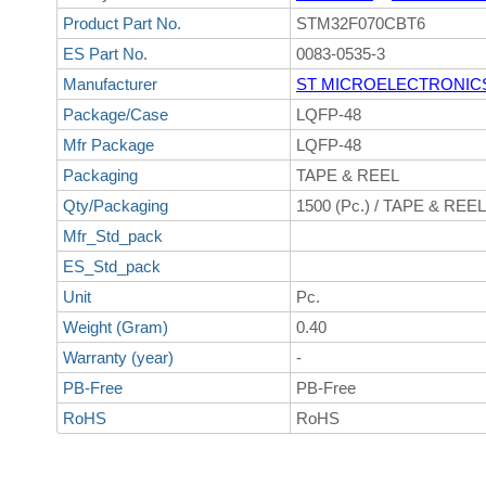
Product Part No.
STM32F070CBT6
ES Part No.
0083-0535-3
Manufacturer
ST MICROELECTRONIC
Package/Case
LQFP-48
Mfr Package
LQFP-48
Packaging
TAPE & REEL
Qty/Packaging
1500 (Pc.) / TAPE & REEL
Mfr_Std_pack
ES_Std_pack
Unit
Pc.
Weight (Gram)
0.40
Warranty (year)
-
PB-Free
PB-Free
RoHS
RoHS