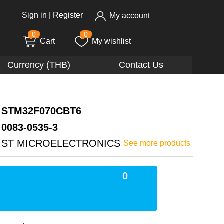
Sign in
|
Register
My account
0
0
Cart
My wishlist
Currency (THB)
Contact Us
STM32F070CBT6
0083-0535-3
ST MICROELECTRONICS
See more products
0