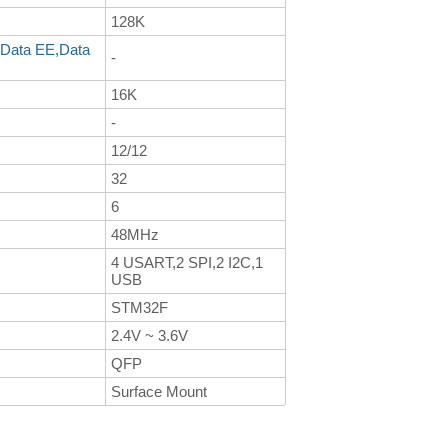
128K
-Data EE,Data
-
16K
-
12/12
32
6
48MHz
4 USART,2 SPI,2 I2C,1
USB
STM32F
2.4V ~ 3.6V
QFP
Surface Mount