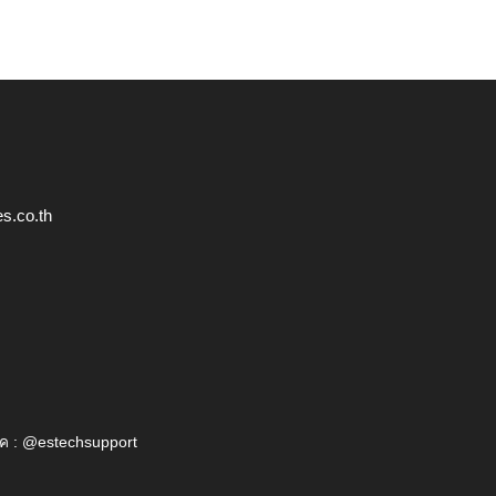
s.co.th
ค : @estechsupport