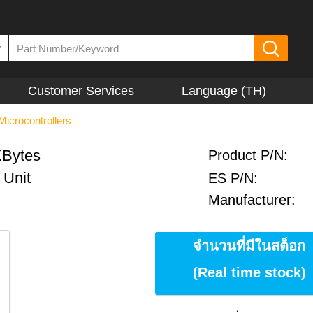
▼
Customer Services
Language (TH)
Microcontrollers
KBytes
Product P/N:
Unit
ES P/N:
Manufacturer:
จำนวนที่มีในสต็อก
(Real time stock)