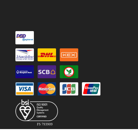
FS 793909