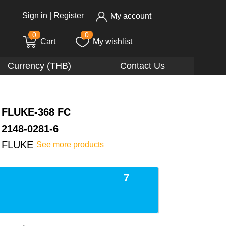
Sign in
|
Register
My account
0
0
Cart
My wishlist
Currency (THB)
Contact Us
FLUKE-368 FC
2148-0281-6
FLUKE
See more products
7