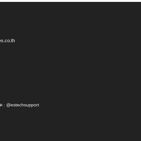
s.co.th
ค : @estechsupport