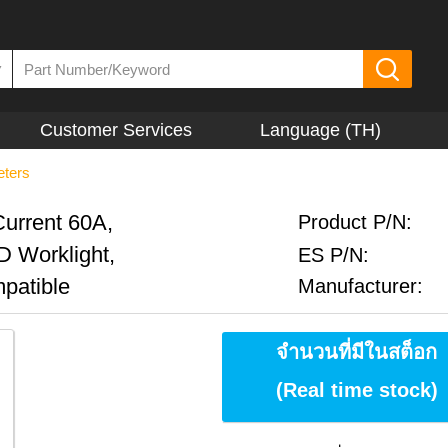
▼
Customer Services
Language (TH)
ters
urrent 60A,
Product P/N:
 Worklight,
ES P/N:
patible
Manufacturer:
จำนวนที่มีในสต็อก
(Real time stock)