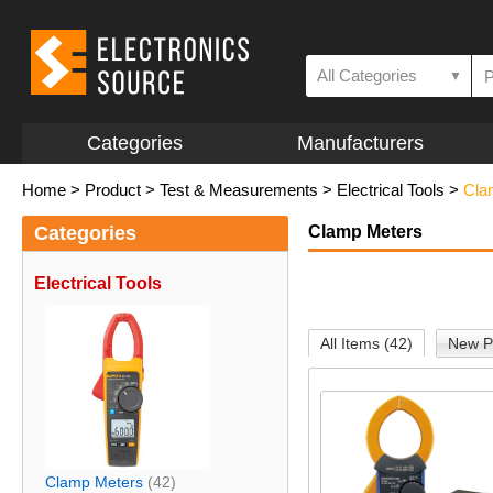
All Categories
▼
Categories
Manufacturers
Home
>
Product
>
Test & Measurements
>
Electrical Tools
>
Cla
Categories
Clamp Meters
Electrical Tools
All Items (42)
New P
Clamp Meters
(42)