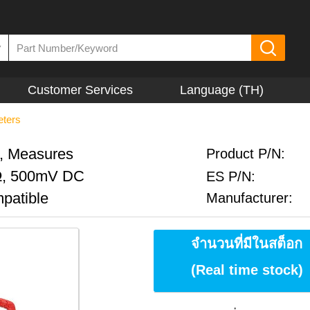
▼
Customer Services
Language (TH)
ters
, Measures
Product P/N:
Ω, 500mV DC
ES P/N:
patible
Manufacturer:
จำนวนที่มีในสต็อก
(Real time stock)