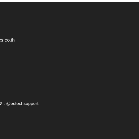
s.co.th
ค : @estechsupport