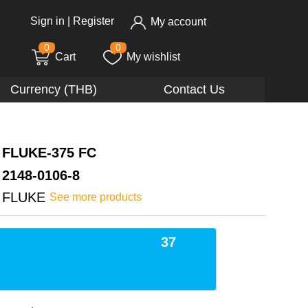
Sign in
|
Register
My account
0
0
Cart
My wishlist
Currency (THB)
Contact Us
FLUKE-375 FC
2148-0106-8
FLUKE
See more products
37