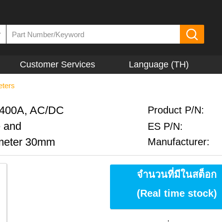
▼
Customer Services
Language (TH)
ters
 400A, AC/DC
Product P/N:
e and
ES P/N:
meter 30mm
Manufacturer:
จำนวนที่มีในสต็อก
(Real time stock)