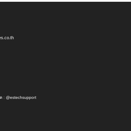
s.co.th
ค : @estechsupport