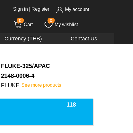
Sign in
|
Register
My account
0
0
Cart
My wishlist
Currency (THB)
Contact Us
FLUKE-325/APAC
2148-0006-4
FLUKE
See more products
118