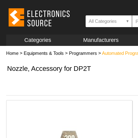
All Categories
▼
Categories
Manufacturers
Home
>
Equipments & Tools
>
Programmers
>
Automated Prog
Nozzle, Accessory for DP2T