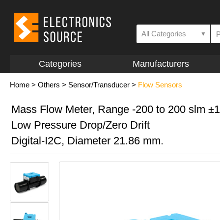
All Categories
▼
Categories
Manufacturers
Home
>
Others
>
Sensor/Transducer
>
Flow Sensors
Mass Flow Meter, Range -200 to 200 slm ±
Low Pressure Drop/Zero Drift
Digital-I2C, Diameter 21.86 mm.