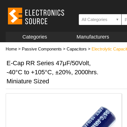
All Categories
▼
Categories
Manufacturers
Home
>
Passive Components
>
Capacitors
>
Electrolytic Capaci
E-Cap RR Series 47μF/50Volt,
-40°C to +105°C, ±20%, 2000hrs.
Miniature Sized