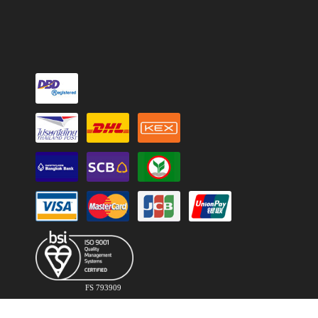
FS 793909