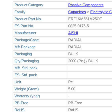
Product Category
Passive Components
Family
Capacitors
>
Electrolytic 
Product Part No.
ERF1KM561M25OT
ES Part No.
0825-0176-5
Manufacturer
AISHI
Package/Case
RADIAL
Mfr Package
RADIAL
Packaging
BULK
Qty/Packaging
2000 (Pc.) / BULK
Mfr_Std_pack
ES_Std_pack
Unit
Pc.
Weight (Gram)
5.00
Warranty (year)
-
PB-Free
PB-Free
RoHS
RoHS