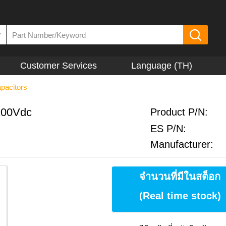
▼
Customer Services
Language (TH)
apacitors
/100Vdc
Product P/N:
ES P/N:
Manufacturer:
จำนวนที่มีในสต็อก
(Real time stock)