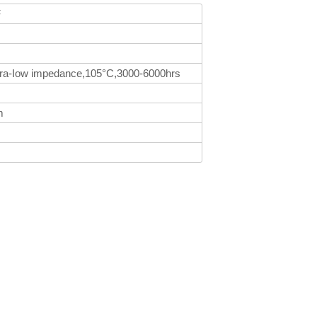
F
tra-Iow impedance,105°C,3000-6000hrs
m