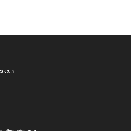
s.co.th
ค : @estechsupport