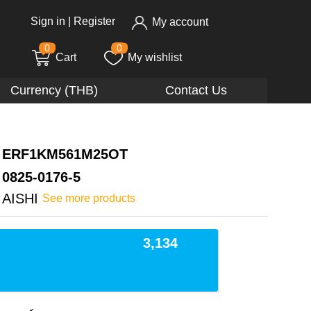
Sign in
|
Register
My account
0
0
Cart
My wishlist
Currency (THB)
Contact Us
ERF1KM561M25OT
0825-0176-5
AISHI
See more products
3,134