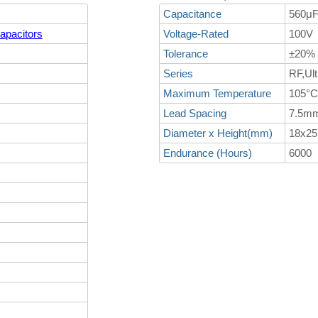
Capacitance
560μ
Capacitors
Voltage-Rated
100V
Tolerance
±20%
Series
RF,Ul
Maximum Temperature
105°C
Lead Spacing
7.5m
Diameter x Height(mm)
18x25
Endurance (Hours)
6000