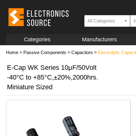
All Categories
▼
Categories
Manufacturers
Home
>
Passive Components
>
Capacitors
>
Electrolytic Capaci
E-Cap WK Series 10μF/50Volt
-40°C to +85°C,±20%,2000hrs.
Miniature Sized