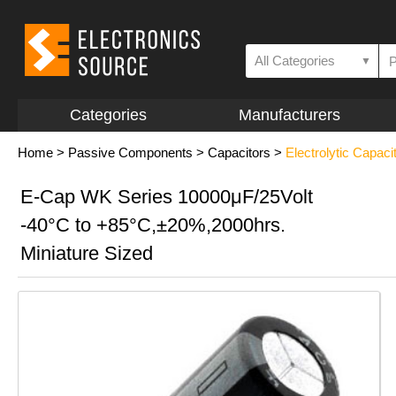
All Categories
▼
Categories
Manufacturers
Home
>
Passive Components
>
Capacitors
>
Electrolytic Capaci
E-Cap WK Series 10000μF/25Volt
-40°C to +85°C,±20%,2000hrs.
Miniature Sized