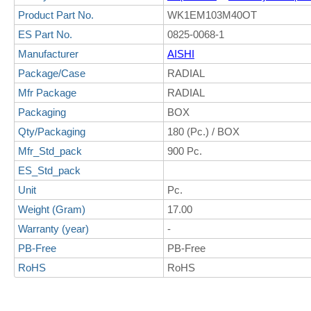
Product Part No.
WK1EM103M40OT
ES Part No.
0825-0068-1
Manufacturer
AISHI
Package/Case
RADIAL
Mfr Package
RADIAL
Packaging
BOX
Qty/Packaging
180 (Pc.) / BOX
Mfr_Std_pack
900 Pc.
ES_Std_pack
Unit
Pc.
Weight (Gram)
17.00
Warranty (year)
-
PB-Free
PB-Free
RoHS
RoHS