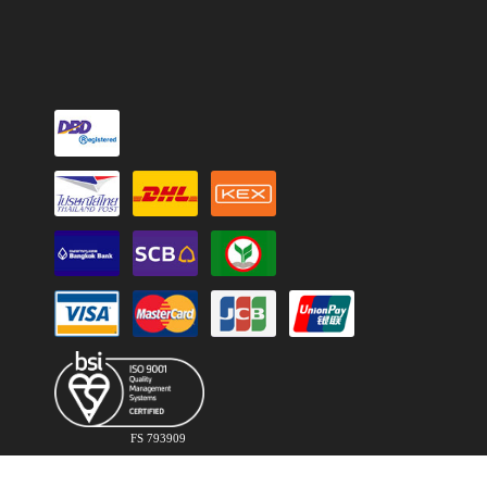
FS 793909