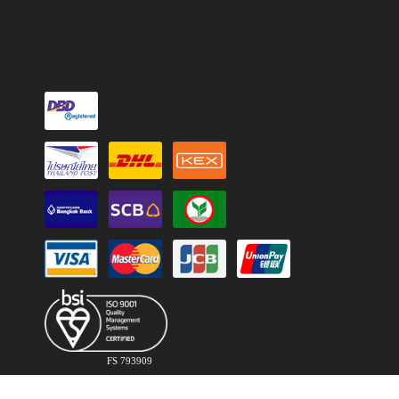
FS 793909