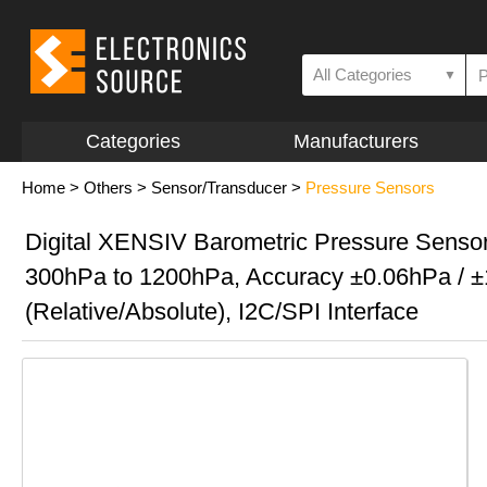
All Categories
▼
Categories
Manufacturers
Home
>
Others
>
Sensor/Transducer
>
Pressure Sensors
Digital XENSIV Barometric Pressure Senso
300hPa to 1200hPa, Accuracy ±0.06hPa / 
(Relative/Absolute), I2C/SPI Interface