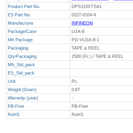
Product Part No.
DPS310XTSA1
ES Part No.
0227-0104-4
Manufacturer
INFINEON
Package/Case
LGA-8
Mfr Package
PG-VLGA-8-1
Packaging
TAPE & REEL
Qty/Packaging
2500 (Pc.) / TAPE & REEL
Mfr_Std_pack
ES_Std_pack
Unit
Pc.
Weight (Gram)
0.87
Warranty (year)
-
PB-Free
PB-Free
RoHS
RoHS