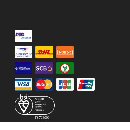
FS 793909