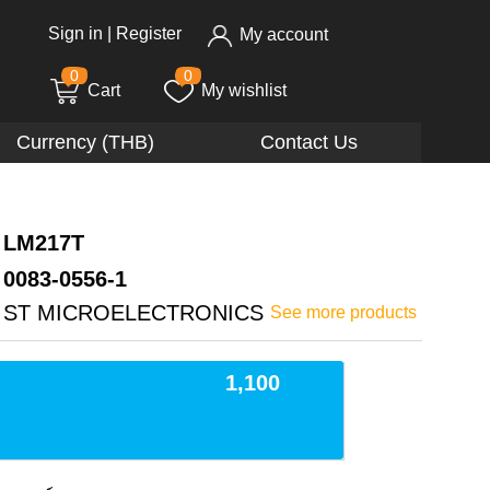
Sign in
|
Register
My account
0
0
Cart
My wishlist
Currency (THB)
Contact Us
LM217T
0083-0556-1
ST MICROELECTRONICS
See more products
1,100