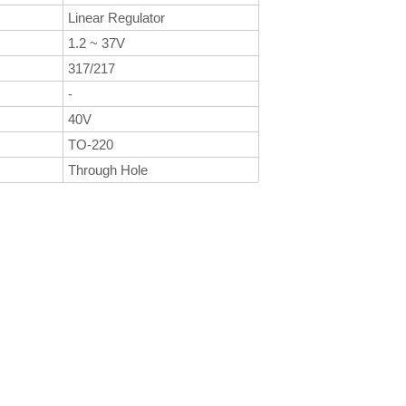
Linear Regulator
1.2 ~ 37V
317/217
-
40V
TO-220
Through Hole