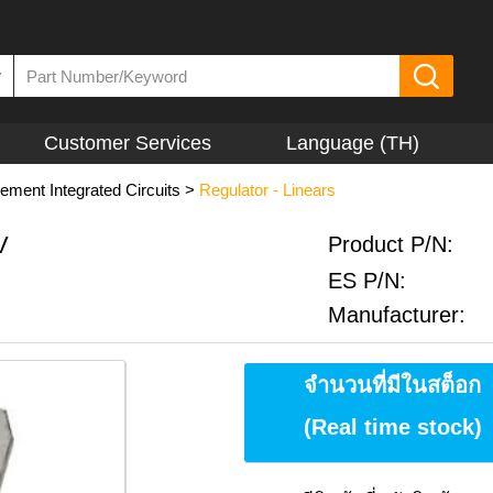
▼
Customer Services
Language (TH)
ment Integrated Circuits
>
Regulator - Linears
V
Product P/N:
ES P/N:
Manufacturer:
จำนวนที่มีในสต็อก
(Real time stock)