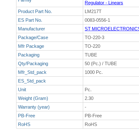
Regulator - Linears
Product Part No.
LM217T
ES Part No.
0083-0556-1
Manufacturer
ST MICROELECTRONIC
Package/Case
TO-220-3
Mfr Package
TO-220
Packaging
TUBE
Qty/Packaging
50 (Pc.) / TUBE
Mfr_Std_pack
1000 Pc.
ES_Std_pack
Unit
Pc.
Weight (Gram)
2.30
Warranty (year)
-
PB-Free
PB-Free
RoHS
RoHS