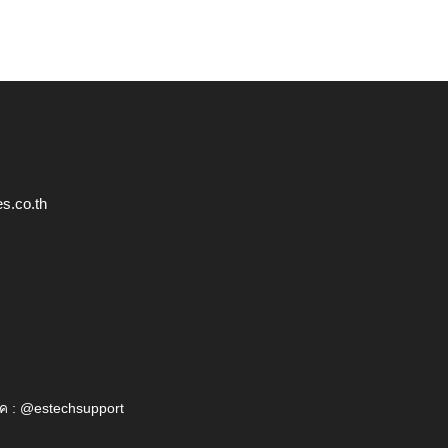
s.co.th
ค : @estechsupport