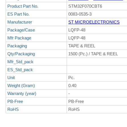
Product Part No.
STM32F070CBT6
ES Part No.
0083-0535-3
Manufacturer
ST MICROELECTRONICS
Package/Case
LQFP-48
Mfr Package
LQFP-48
Packaging
TAPE & REEL
Qty/Packaging
1500 (Pc.) / TAPE & REEL
Mfr_Std_pack
ES_Std_pack
Unit
Pc.
Weight (Gram)
0.40
Warranty (year)
-
PB-Free
PB-Free
RoHS
RoHS