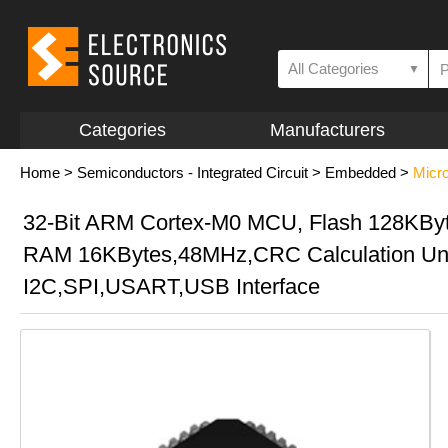
All Categories
▼
Categories
Manufacturers
Home
>
Semiconductors - Integrated Circuit
>
Embedded
>
Micro
32-Bit ARM Cortex-M0 MCU, Flash 128KBy
RAM 16KBytes,48MHz,CRC Calculation Un
I2C,SPI,USART,USB Interface