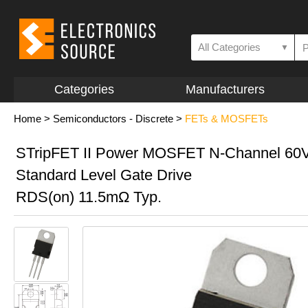
All Categories
▼
Categories
Manufacturers
Home
>
Semiconductors - Discrete
>
FETs & MOSFETs
STripFET II Power MOSFET N-Channel 60V
Standard Level Gate Drive
RDS(on) 11.5mΩ Typ.