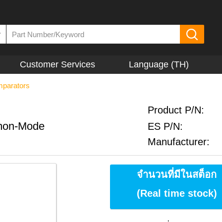
▼
Customer Services
Language (TH)
parators
Product P/N:
mmon-Mode
ES P/N:
Manufacturer:
จำนวนที่มีในสต็อก
(Real time stock)