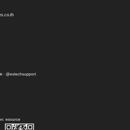
s.co.th
ค : @estechsupport
on: esource