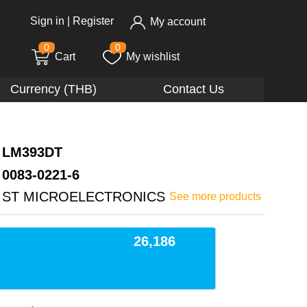
Sign in
|
Register
My account
0
0
Cart
My wishlist
Currency (THB)
Contact Us
LM393DT
0083-0221-6
ST MICROELECTRONICS
See more products
26,186