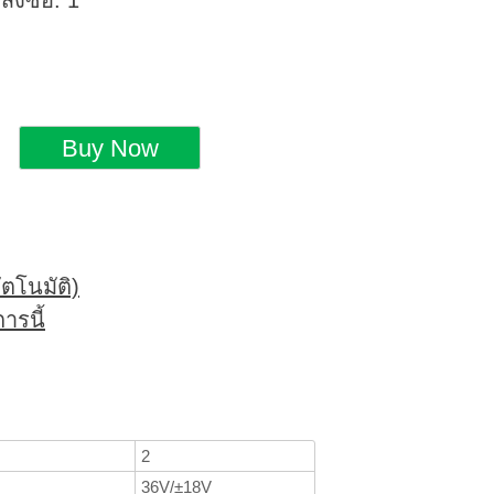
่งซื้อ: 1
ตโนมัติ)
ารนี้
2
36V/±18V