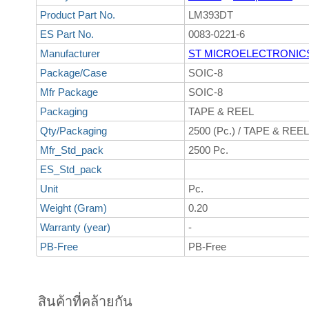
Product Part No.
LM393DT
ES Part No.
0083-0221-6
Manufacturer
ST MICROELECTRONIC
Package/Case
SOIC-8
Mfr Package
SOIC-8
Packaging
TAPE & REEL
Qty/Packaging
2500 (Pc.) / TAPE & REEL
Mfr_Std_pack
2500 Pc.
ES_Std_pack
Unit
Pc.
Weight (Gram)
0.20
Warranty (year)
-
PB-Free
PB-Free
สินค้าที่คล้ายกัน