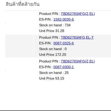
สินค้าที่คล้ายกัน
Product P/N :
TBD62783AFG(Z,EL)
ES-P/N :
1582-0035-6
Stock on hand : 734
Unit Price 31.28
Product P/N :
TBD62783AFG,EL-T
ES-P/N :
0087-0325-6
Stock on hand : 0
Unit Price 172.20
Product P/N :
TBD62783AFG(Z,EL)
ES-P/N :
0087-0300-1
Stock on hand : 25
Unit Price 53.15