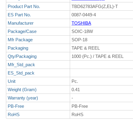
Product Part No.
TBD62783AFG(Z,EL)-T
ES Part No.
0087-0449-4
Manufacturer
TOSHIBA
Package/Case
SOIC-18W
Mfr Package
SOP-18
Packaging
TAPE & REEL
Qty/Packaging
1000 (Pc.) / TAPE & REEL
Mfr_Std_pack
ES_Std_pack
Unit
Pc.
Weight (Gram)
0.41
Warranty (year)
-
PB-Free
PB-Free
RoHS
RoHS