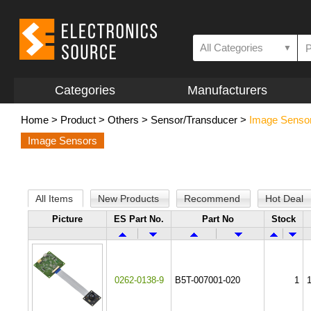
All Categories
▼
Categories
Manufacturers
Home
>
Product
>
Others
>
Sensor/Transducer
>
Image Senso
Image Sensors
All Items
New Products
Recommend
Hot Deal
Picture
ES Part No.
Part No
Stock
0262-0138-9
B5T-007001-020
1