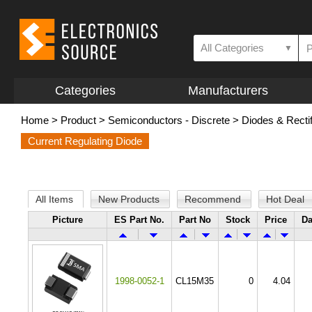
All Categories
▼
Categories
Manufacturers
Home
>
Product
>
Semiconductors - Discrete
>
Diodes & Rectif
Current Regulating Diode
All Items
New Products
Recommend
Hot Deal
Picture
ES Part No.
Part No
Stock
Price
Da
1998-0052-1
CL15M35
0
4.04