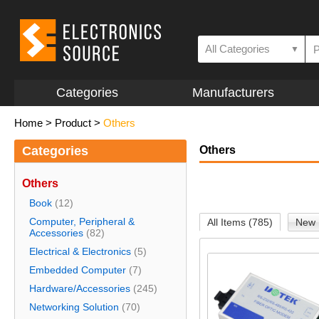
All Categories
▼
Categories
Manufacturers
Home
>
Product
>
Others
Categories
Others
Others
Book
(12)
Computer, Peripheral &
All Items (785)
New 
Accessories
(82)
Electrical & Electronics
(5)
Embedded Computer
(7)
Hardware/Accessories
(245)
Networking Solution
(70)