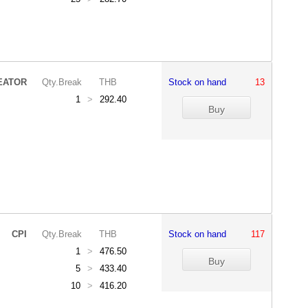
EATOR
Qty.Break
THB
Stock on hand
13
1
>
292.40
CPI
Qty.Break
THB
Stock on hand
117
1
>
476.50
5
>
433.40
10
>
416.20