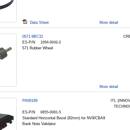
Data Sheet
More detail
0571-9BC32
CR
ES-P/N
1094-0042-2
571 Rubber Wheel
More detail
PA00189
ITL (INNO
TECHNO
ES-P/N
0855-0081-5
Standard Horizontal Bezel (82mm) for NV9/CBA9
Bank Note Validator