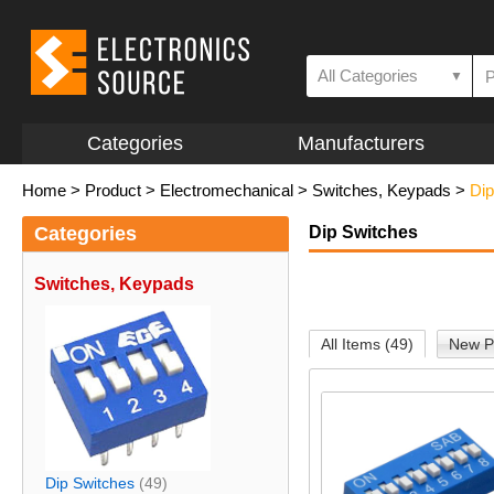
All Categories
▼
Categories
Manufacturers
Home
>
Product
>
Electromechanical
>
Switches, Keypads
>
Dip
Categories
Dip Switches
Switches, Keypads
All Items (49)
New P
Dip Switches
(49)