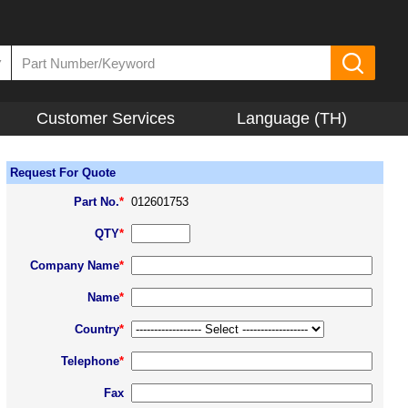
▼
Customer Services
Language (TH)
Request For Quote
Part No.
*
012601753
QTY
*
Company Name
*
Name
*
Country
*
Telephone
*
Fax