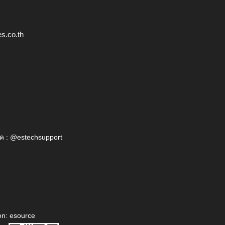
s.co.th
ค : @estechsupport
on: esource