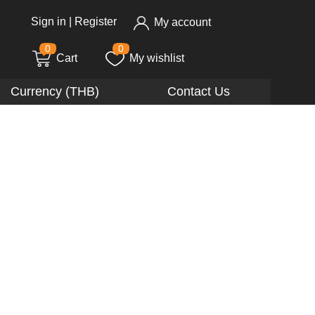
Sign in
|
Register
My account
0
0
Cart
My wishlist
Currency (THB)
Contact Us