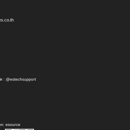
s.co.th
ค : @estechsupport
on: esource