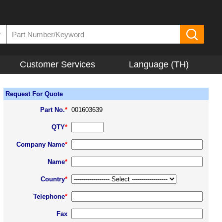
▼
Customer Services
Language (TH)
Request For Quote
Part No.
*
001603639
QTY
*
Company Name
*
Name
*
Country
*
Telephone
*
Fax