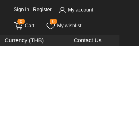
Sign in
|
Register
My account
0
0
Cart
My wishlist
Currency (THB)
Contact Us