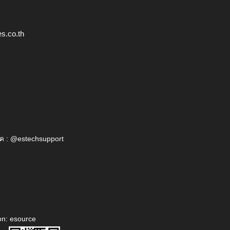
s.co.th
ค : @estechsupport
on: esource