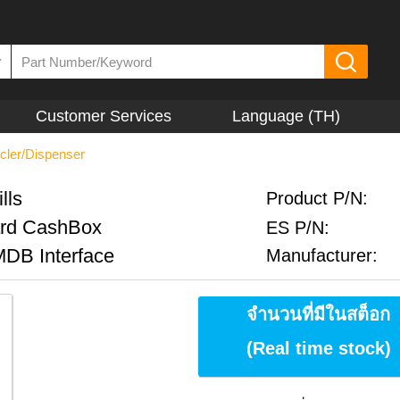
▼
Customer Services
Language (TH)
ycler/Dispenser
lls
Product P/N:
ard CashBox
ES P/N:
MDB Interface
Manufacturer:
จำนวนที่มีในสต็อก
(Real time stock)