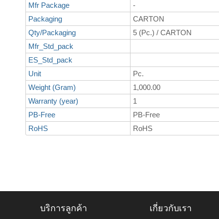
Mfr Package
-
Packaging
CARTON
Qty/Packaging
5 (Pc.) / CARTON
Mfr_Std_pack
ES_Std_pack
Unit
Pc.
Weight (Gram)
1,000.00
Warranty (year)
1
PB-Free
PB-Free
RoHS
RoHS
บริการลูกค้า
เกี่ยวกับเรา