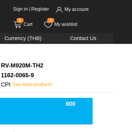
Sign in
|
Register
My account
0
0
Cart
My wishlist
Currency (THB)
Contact Us
RV-M920M-TH2
1162-0065-9
CPI
See more products
600