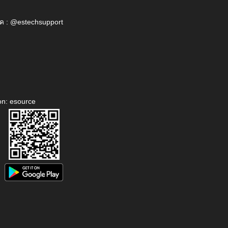
ค : @estechsupport
on: esource