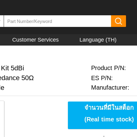
▼
Customer Services
Language (TH)
Kit 5dBi
Product P/N:
edance 50Ω
ES P/N:
le
Manufacturer:
จำนวนที่มีในสต็อก
(Real time stock)