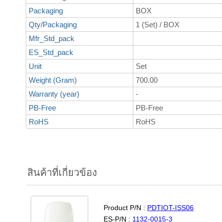
Packaging
BOX
Qty/Packaging
1 (Set) / BOX
Mfr_Std_pack
ES_Std_pack
Unit
Set
Weight (Gram)
700.00
Warranty (year)
-
PB-Free
PB-Free
RoHS
RoHS
สินค้าที่เกี่ยวข้อง
Product P/N :
PDTIOT-ISS06
ES-P/N :
1132-0015-3