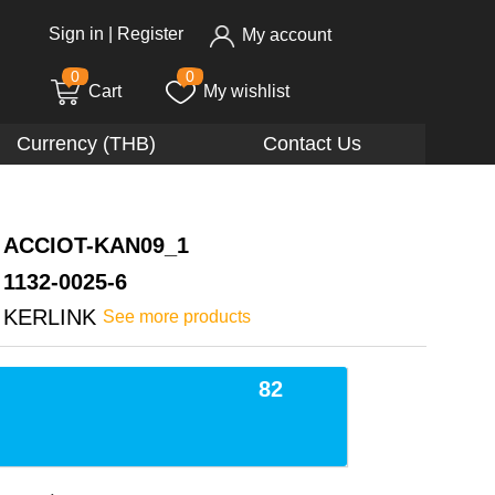
Sign in
|
Register
My account
0
0
Cart
My wishlist
Currency (THB)
Contact Us
ACCIOT-KAN09_1
1132-0025-6
KERLINK
See more products
82