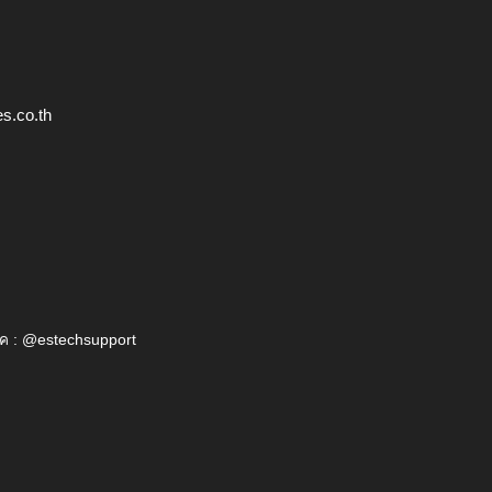
s.co.th
ค : @estechsupport