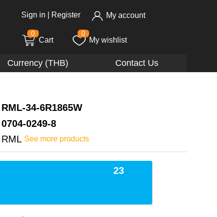
Sign in
|
Register
My account
0
0
Cart
My wishlist
Currency (THB)
Contact Us
RML-34-6R1865W
0704-0249-8
RML
See more products
23