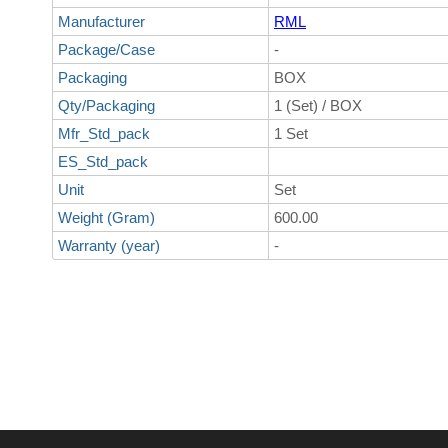
Manufacturer
RML
Package/Case
-
Packaging
BOX
Qty/Packaging
1 (Set) / BOX
Mfr_Std_pack
1 Set
ES_Std_pack
Unit
Set
Weight (Gram)
600.00
Warranty (year)
-