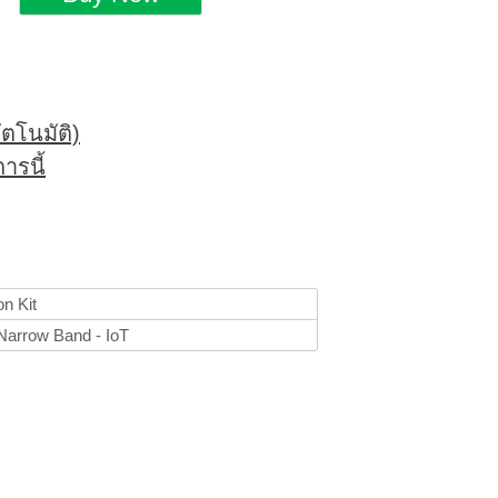
ตโนมัติ)
ารนี้
on Kit
,Narrow Band - IoT