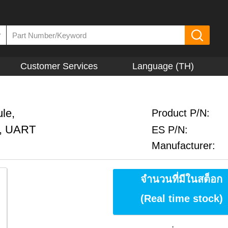
▼
Customer Services
Language (TH)
le,
Product P/N:
B, UART
ES P/N:
Manufacturer:
จำนวนที่มีในสต็อก
(Real time stock)