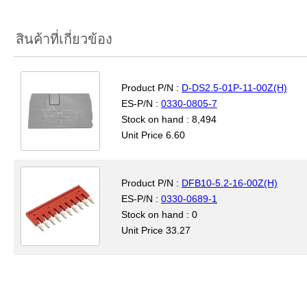
สินค้าที่เกี่ยวข้อง
Product P/N :
D-DS2.5-01P-11-00Z(H)
ES-P/N :
0330-0805-7
Stock on hand : 8,494
Unit Price 6.60
Product P/N :
DFB10-5.2-16-00Z(H)
ES-P/N :
0330-0689-1
Stock on hand : 0
Unit Price 33.27