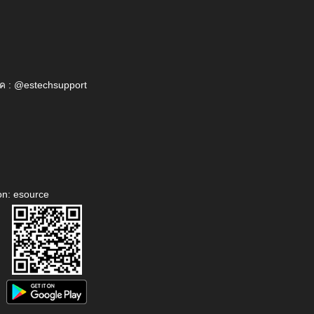
ค : @estechsupport
on: esource