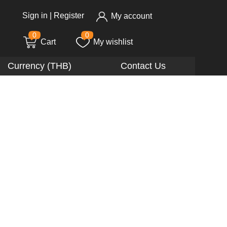
Sign in
|
Register
My account
0
0
Cart
My wishlist
Currency (THB)
Contact Us