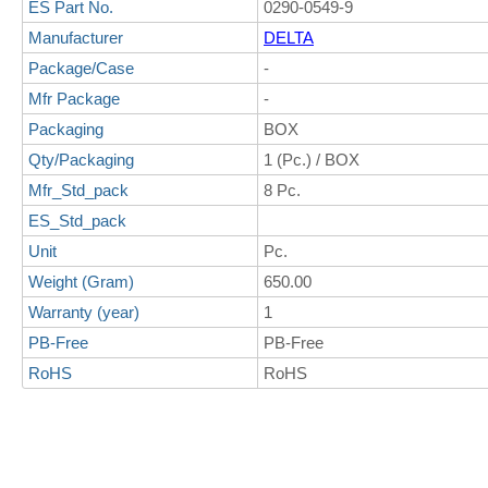
ES Part No.
0290-0549-9
Manufacturer
DELTA
Package/Case
-
Mfr Package
-
Packaging
BOX
Qty/Packaging
1 (Pc.) / BOX
Mfr_Std_pack
8 Pc.
ES_Std_pack
Unit
Pc.
Weight (Gram)
650.00
Warranty (year)
1
PB-Free
PB-Free
RoHS
RoHS