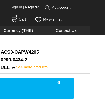
Sign in
|
Register
My account
0
Cart
My wishlist
Currency (THB)
Contact Us
ACS3-CAPW4205
0290-0434-2
DELTA
See more products
6