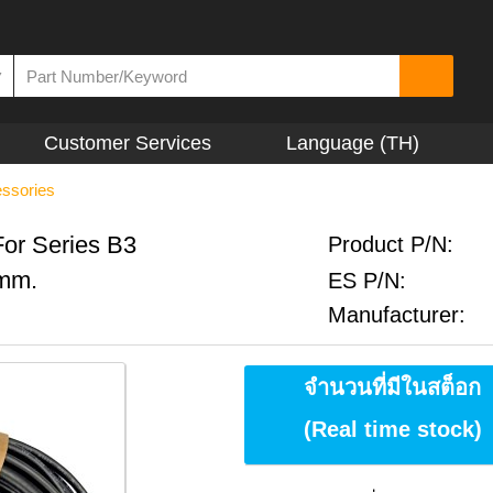
▼
Customer Services
Language (TH)
ssories
or Series B3
Product P/N:
0mm.
ES P/N:
Manufacturer:
จำนวนที่มีในสต็อก
(Real time stock)