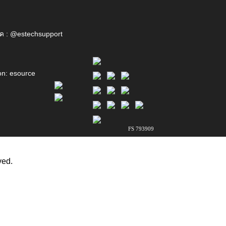
ค : @estechsupport
on: esource
FS 793909
ved.