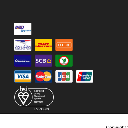
FS 793909
Copyright 