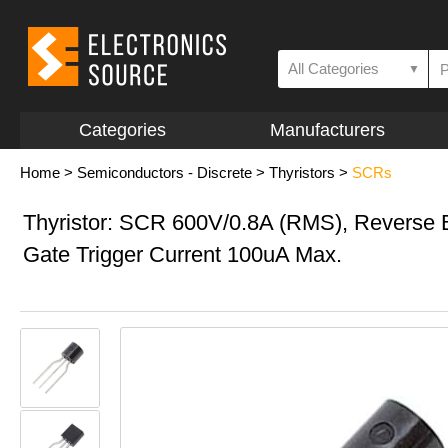
All Categories
▼
Categories
Manufacturers
Home
>
Semiconductors - Discrete
>
Thyristors
>
SCRs
Thyristor: SCR 600V/0.8A (RMS), Reverse 
Gate Trigger Current 100uA Max.