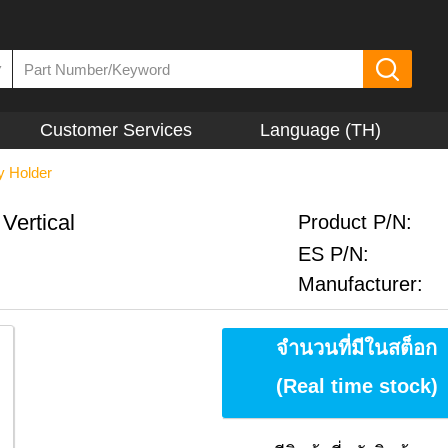
▼
Customer Services
Language (TH)
y Holder
Vertical
Product P/N:
ES P/N:
Manufacturer:
จำนวนที่มีในสต็อก
(Real time stock)