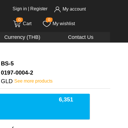
Sign in
|
Register
My account
0
0
Cart
My wishlist
Currency (THB)
Contact Us
BS-5
0197-0004-2
GLD
See more products
6,351