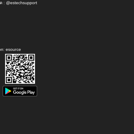
ค : @estechsupport
on: esource