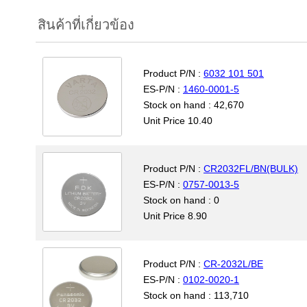
สินค้าที่เกี่ยวข้อง
Product P/N :
6032 101 501
ES-P/N :
1460-0001-5
Stock on hand : 42,670
Unit Price 10.40
Product P/N :
CR2032FL/BN(BULK)
ES-P/N :
0757-0013-5
Stock on hand : 0
Unit Price 8.90
Product P/N :
CR-2032L/BE
ES-P/N :
0102-0020-1
Stock on hand : 113,710