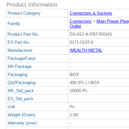
Product Information
Product Category
Connectors & Sockets
Connectors
>
Main Power Plugs
Family
Outlet
Product Part No.
DS-012-A-PBT-ROHS
ES Part No.
0171-0137-0
Manufacturer
WEALTH METAL
Package/Case
-
Mfr Package
-
Packaging
BOX
Qty/Packaging
400 (Pc.) / BOX
Mfr_Std_pack
10000 Pc.
ES_Std_pack
Unit
Pc.
Weight (Gram)
1.50
Warranty (year)
-