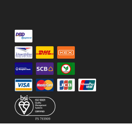
FS 793909